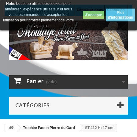
Notre boutique utilise des cookies pour
améliorer l'expérience utilisateur et nous
Contactez-nous
Connexion
Plus
vous recommandons d'accepter leur
J'accepte
d'informations
utilisation pour profiter pleinement de votre
navigation.
Panier
(vide)
CATÉGORIES
Trophée Facon Pierre du Gard
ST 412 Ht 17 cm