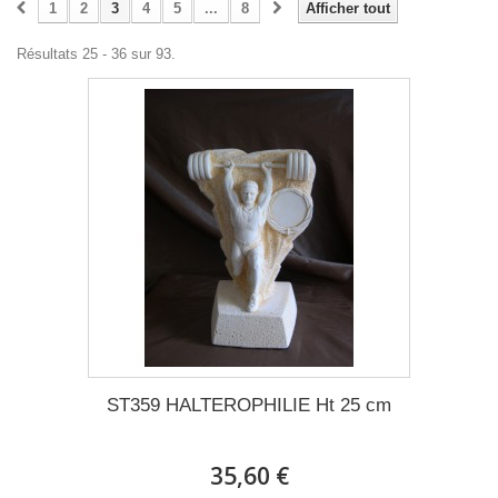
1
2
3
4
5
...
8
Afficher tout
Résultats 25 - 36 sur 93.
ST359 HALTEROPHILIE Ht 25 cm
35,60 €