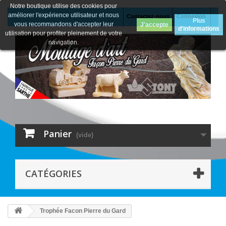
Notre boutique utilise des cookies pour
améliorer l'expérience utilisateur et nous
Contactez-nous
Connexion
Plus
vous recommandons d'accepter leur
J'accepte
d'informations
utilisation pour profiter pleinement de votre
navigation.
Panier
(vide)
CATÉGORIES
Trophée Facon Pierre du Gard